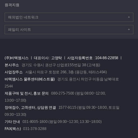
원격지원
해외법인 네트워크
+
패밀리 사이트
+
(주)바텍엠시스 ㅣ
대표이사 : 고영탁 ㅣ
사업자등록번호 : 104-86-22858 ㅣ
본사주소
경기도 수원시 권선구 산업로155번길 38 (고색동)
사업장주소
서울시 마포구 토정로 266, 3층 (용강동, 테라스494)
바텍엠시스 물류센터(베스트몰)
경기도 용인시 처인구 이동읍 남북대로
2544
제품구매 및 전시, 홍보 문의
080-275-7500 (평일 08:00~12:00,
13:00~17:00)
장애접수, 고객센터, 상담원 연결
1577-9115 (평일 09:30~18:00, 토요일
09:30~13:30)
기타 안내
031-8005-1800 (평일 09:00~12:30, 13:30~18:00)
FAX(팩스)
031-378-3288