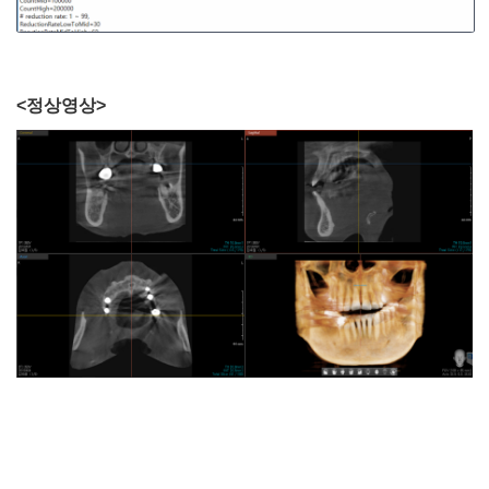
<정상영상>
[이지쓰리디아이]