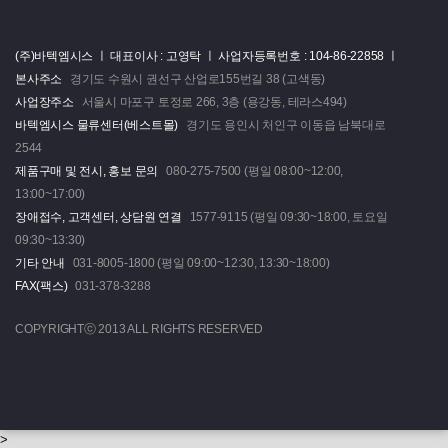
(주)바텍엠시스 ㅣ
대표이사 : 고영탁 ㅣ
사업자등록번호 : 104-86-22858 ㅣ
본사주소
경기도 수원시 권선구 산업로155번길 38 (고색동)
사업장주소
서울시 마포구 토정로 266, 3층 (용강동, 테라스494)
바텍엠시스 물류센터(베스트몰)
경기도 용인시 처인구 이동읍 남북대로
2544
제품구매 및 전시, 홍보 문의
080-275-7500 (평일 08:00~12:00,
13:00~17:00)
장애접수, 고객센터, 상담원 연결
1577-9115 (평일 09:30~18:00, 토요일
09:30~13:30)
기타 안내
031-8005-1800 (평일 09:00~12:30, 13:30~18:00)
FAX(팩스)
031-378-3288
COPYRIGHTⓒ 2013 ALL RIGHTS RESERVED
>