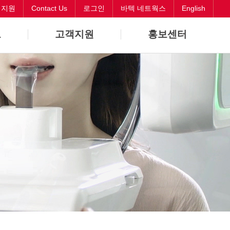
객지원
Contact Us
로그인
바텍 네트웍스
English
보
고객지원
홍보센터
바로해결
뉴스
원격지원
CI
Contact Us
오시는길