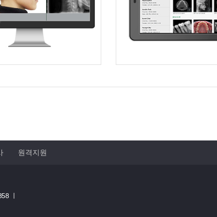
사
원격지원
858 ㅣ