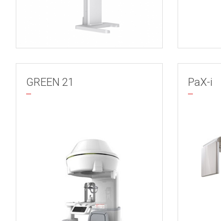
GREEN 21
PaX-i