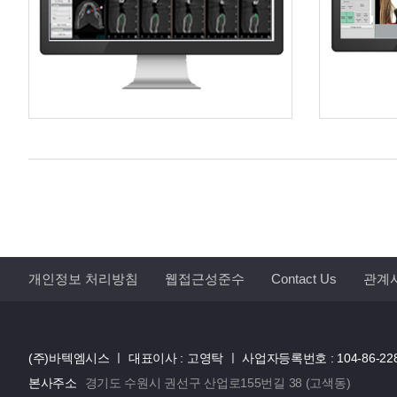
개인정보 처리방침
웹접근성준수
Contact Us
관계
(주)바텍엠시스 ㅣ
대표이사 : 고영탁 ㅣ
사업자등록번호 : 104-86-22
본사주소
경기도 수원시 권선구 산업로155번길 38 (고색동)