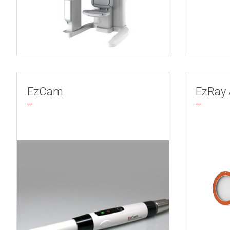
EzCam
EzRay 