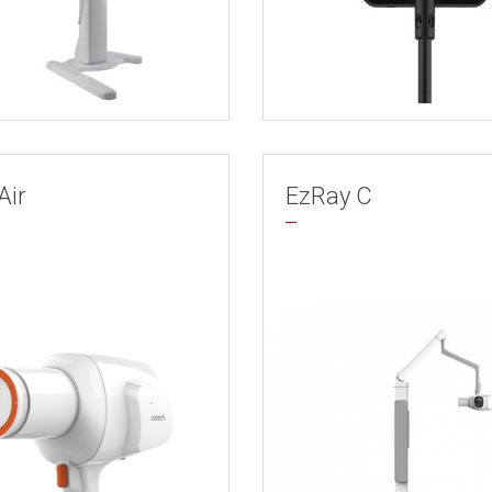
Air
EzRay C