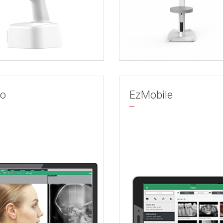
ho
EzMobile