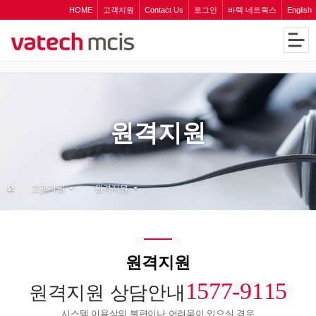
HOME
고객지원
Contact Us
로그인
바텍 네트웍스
English
원격지원
고객지원
원격지원
원격지원
1577-9115
원격지원 상담안내
시스템 이용상의 불편이나 어려움이 있으실 경우