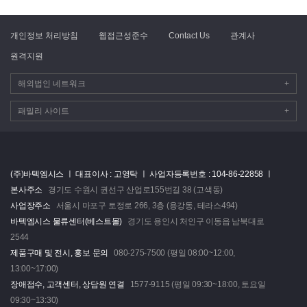
개인정보 처리방침
웹접근성준수
Contact Us
관계사
원격지원
해외법인 네트워크
+
패밀리 사이트
+
(주)바텍엠시스 ㅣ
대표이사 : 고영탁 ㅣ
사업자등록번호 : 104-86-22858 ㅣ
본사주소
경기도 수원시 권선구 산업로155번길 38 (고색동)
사업장주소
서울시 마포구 토정로 266, 3층 (용강동, 테라스494)
바텍엠시스 물류센터(베스트몰)
경기도 용인시 처인구 이동읍 남북대로
2544
제품구매 및 전시, 홍보 문의
080-275-7500 (평일 08:00~12:00,
13:00~17:00)
장애접수, 고객센터, 상담원 연결
1577-9115 (평일 09:30~18:00, 토요일
09:30~13:30)