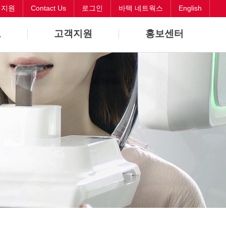
객지원
Contact Us
로그인
바텍 네트웍스
English
보
고객지원
홍보센터
바로해결
뉴스
원격지원
CI
Contact Us
오시는길