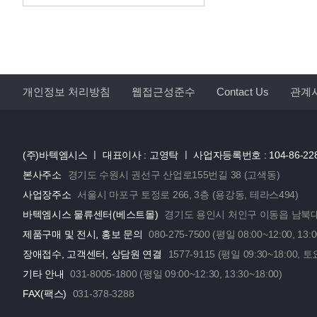
개인정보 처리방침
웹접근성준수
Contact Us
관계
(주)바텍엠시스 ㅣ
대표이사 : 고영탁 ㅣ
사업자등록번호 : 104-86-22
본사주소
경기도 수원시 권선구 산업로155번길 38 (고색동)
사업장주소
서울시 마포구 토정로 266, 3층 (용강동, 테라스494)
바텍엠시스 물류센터(베스트몰)
경기도 용인시 처인구 이동읍 남북대로
제품구매 및 전시, 홍보 문의
080-275-7500 (평일 08:00~12:00, 13:0
장애접수, 고객센터, 상담원 연결
1577-9115 (평일 09:30~18:00, 토
기타 안내
031-8005-1800 (평일 09:00~12:30, 13:30~18:00)
FAX(팩스)
031-378-3288