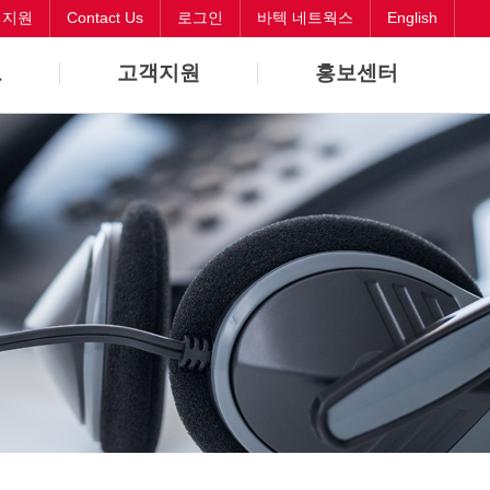
객지원
Contact Us
로그인
바텍 네트웍스
English
보
고객지원
홍보센터
바로해결
뉴스
원격지원
CI
Contact Us
오시는길